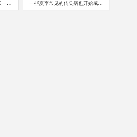
长一定
一些夏季常见的传染病也开始威胁
子在生
到我们的宝贝们。为了守护宝贝们
过程，
的健康，今天我们将为大家带来一
式，让
篇关于夏季传染病预防知识的全面
解，同
科普，让我们一起筑起健康的防线
吧...