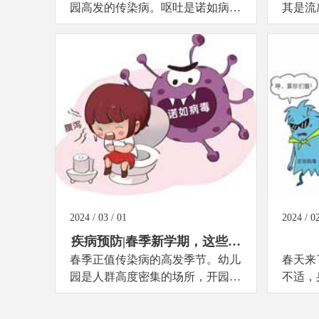
园高发的传染病。呕吐是诺如病毒
其是流
胃肠炎常见症状...
不在少数
2024 / 03 / 01
2024 / 02
疾病预防|春季新学期，这些传
春季正值传染病的高发季节。幼儿
染病要预防！
春天来
园是人群高度密集的场所，开园后
不适，
孩子们近距离频繁接触，大大增加
拉肚子
了传染病的传播风险。...
作怪...