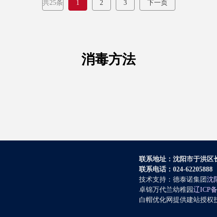
共25条
1
2
3
下一页
消毒方法
联系地址：沈阳市于洪区长
联系电话：024-62205888
技术支持：德泰诺集团
沈
卓锦万代兰幼稚园
辽ICP备
白帽优化网提供建站授权