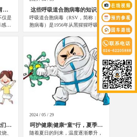
胃开
这些呼吸道合胞病毒的知识，
不仅是
呼吸道合胞病毒（RSV，简称：合
每个家长都该了解
毒感染
胞病毒）是1956年从黑猩猩呼吸道
节假期
分离出来的，因合胞病毒在组织细
刚恢复
胞培养中导致细胞融合形成类似合
病毒
胞体的结构而得名...
2024 / 05 / 29
我们在
呵护健康|健康“童”行，夏季传
发烧、
随着夏日的到来，温度逐渐攀升，
染病科普