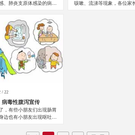
感、肺炎支原体感染的病人
咳嗽、流涕等现象，各位家
...
很着急。其实，这是每个孩
长发育过程中要经历的一个
我们想利用健康宣传栏的形
家长对幼儿园的工作有所了
时也学会护理孩子的知...
 / 22
病毒性腹泻宣传
了，有些小朋友们出现肠胃
身边也有小朋友出现呕吐、
的现象，原来是这些病毒在