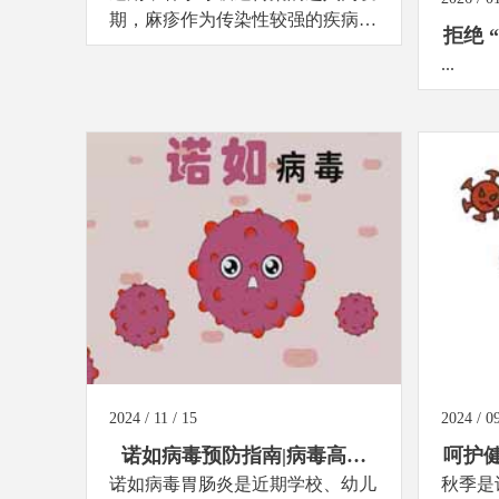
期，麻疹作为传染性较强的疾病，
宣传
拒绝 
目前在部分地区出现病例回升，且
...
境外输入风险有所增加，需要我们
共同重视并做好防护。...
2024 / 11 / 15
2024 / 09
诺如病毒预防指南|病毒高发
呵护
诺如病毒胃肠炎是近期学校、幼儿
季，家长和老师需警惕！
秋季是