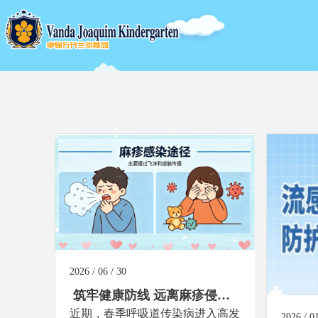
2026 / 06 / 30
筑牢健康防线 远离麻疹侵害┃
近期，春季呼吸道传染病进入高发
卓锦万代兰幼稚园春季传染病
2026 / 01