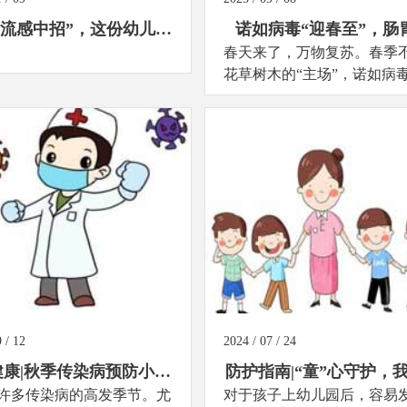
“流感中招”，这份幼儿防
诺如病毒“迎春至”，肠
护手册超实用
春天来了，万物复苏。春季
年“料峭寒”
花草树木的“主场”，诺如病
也迎来了高发期。孩子们春
吃了很多大鱼大肉，肠胃刚
到正常状态，又要面对诺如
的“料峭寒”。...
 / 12
2024 / 07 / 24
健康|秋季传染病预防小知
防护指南|“童”心守护，
许多传染病的高发季节。尤
识
对于孩子上幼儿园后，容易
行动！